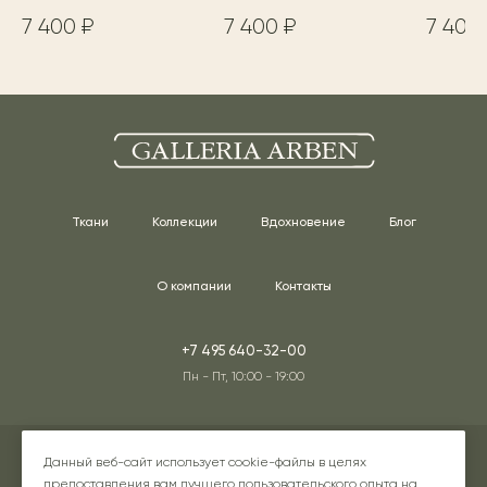
7 400 ₽
7 400 ₽
7 400
Ткани
Коллекции
Вдохновение
Блог
О компании
Контакты
+7 495 640-32-00
Пн - Пт, 10:00 - 19:00
Адреса наших шоурумов
Данный веб-сайт использует cookie-файлы в целях
предоставления вам лучшего пользовательского опыта на