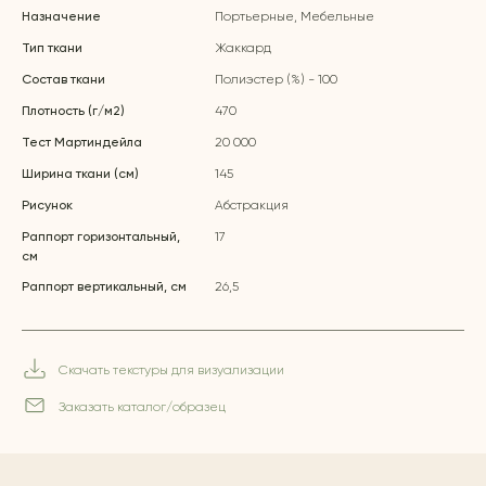
Назначение
Портьерные, Мебельные
Тип ткани
Жаккард
Состав ткани
Полиэстер (%) - 100
Плотность (г/м2)
470
Тест Мартиндейла
20 000
Ширина ткани (см)
145
Рисунок
Абстракция
Раппорт горизонтальный,
17
см
Раппорт вертикальный, см
26,5
Скачать текстуры для визуализации
Заказать каталог/образец