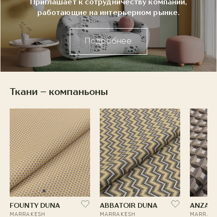
Приглашает к сотрудничеству компании,
работающие на интерьерном рынке.
Подробнее
Ткани – компаньоны
FOUNTY DUNA
ABBATOIR DUNA
ANZA 
MARRAKESH
MARRAKESH
MARRAK