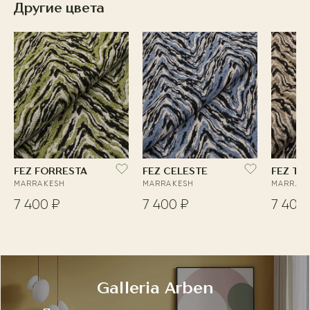
Другие цвета
FEZ FORRESTA
FEZ CELESTE
FEZ TA
MARRAKESH
MARRAKESH
MARRAK
7 400 ₽
7 400 ₽
7 400
Galleria Arben