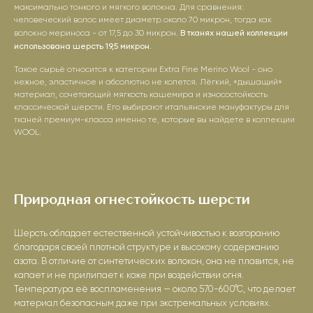
максимально тонкого и мягкого волокна. Для сравнения:
человеческий волос имеет диаметр около 70 микрон, тогда как
В тканях нашей коллекции
волокно мериноса - от 17,5 до 30 микрон.
использована шерсть 19,5 микрон.
Такое сырьё относится к категории Extra Fine Merino Wool - оно
нежное, эластичное и абсолютно не колется. Лёгкий, «дышащий»
материал, сочетающий мягкость кашемира и износостойкость
классической шерсти. Его выбирают итальянские мануфактуры для
тканей премиум-класса именно те, которые вы найдете в коллекции
WOOL.
Природная огнестойкость шерсти
Шерсть обладает естественной устойчивостью к возгоранию
благодаря своей плотной структуре и высокому содержанию
азота. В отличие от синтетических волокон, она не плавится, не
капает и не прилипает к коже при воздействии огня.
Температура её воспламенения — около 570-600°С, что делает
материал безопасным даже при экстремальных условиях.