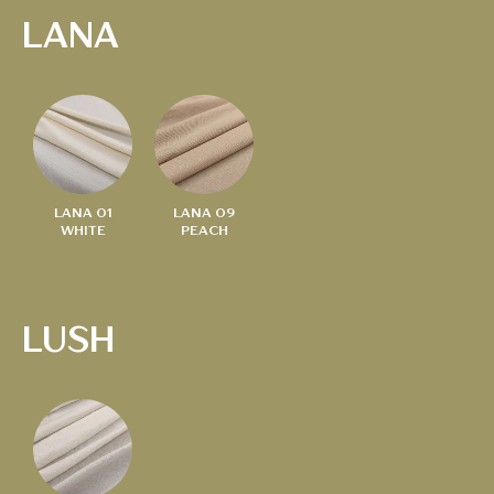
LANA
LANA 01
LANA 09
WHITE
PEACH
LUSH