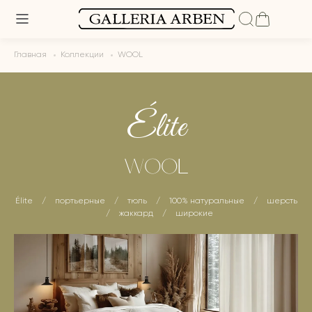
Главная
Коллекции
WOOL
Élite
WOOL
Élite
/
портьерные
/
тюль
/
100% натуральные
/
шерсть
/
жаккард
/
широкие