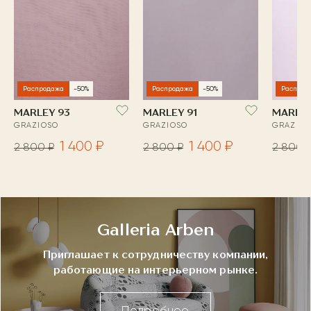
Распродажа
-50%
Распродажа
-50%
Распрод
MARLEY 93
MARLEY 91
MARLEY
GRAZIOSO
GRAZIOSO
GRAZIOS
1 400 ₽
1 400 ₽
2 800 ₽
2 800 ₽
2 800 
Galleria Arben
Приглашает к сотрудничеству компании,
работающие на интерьерном рынке.