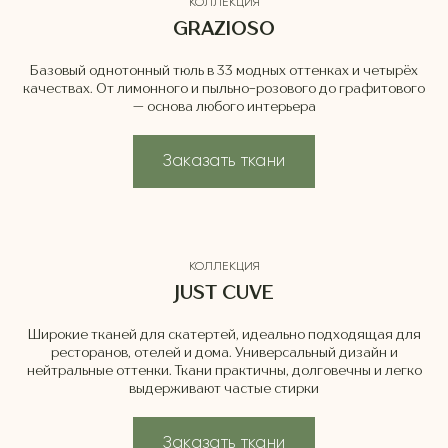
КОЛЛЕКЦИЯ
GRAZIOSO
Базовый однотонный тюль в 33 модных оттенках и четырёх
качествах. От лимонного и пыльно-розового до графитового
— основа любого интерьера
Заказать ткани
КОЛЛЕКЦИЯ
JUST CUVE
Широкие тканей для скатертей, идеально подходящая для
ресторанов, отелей и дома. Универсальный дизайн и
нейтральные оттенки. Ткани практичны, долговечны и легко
выдерживают частые стирки
Заказать ткани