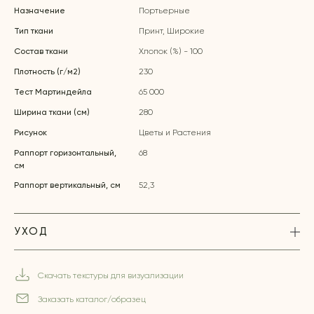
Назначение
Портьерные
Тип ткани
Принт, Широкие
Состав ткани
Хлопок (%) - 100
Плотность (г/м2)
230
Тест Мартиндейла
65 000
Ширина ткани (см)
280
Рисунок
Цветы и Растения
Раппорт горизонтальный,
68
см
Раппорт вертикальный, см
52,3
УХОД
Скачать текстуры для визуализации
Заказать каталог/образец