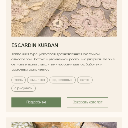
ESCARDIN KURBAN
Коллекция турецкого тюля вдохновленная сказочной
атмосферой Востока и утончённой роскошью дворцов. Лёгкие
сетчатые ткани с вышитыми узорами цветов, бабочек и
восточных орнаментов
тюль
вышивка
однотонные
сетка
с рисунком
Подробнее
Заказать каталог