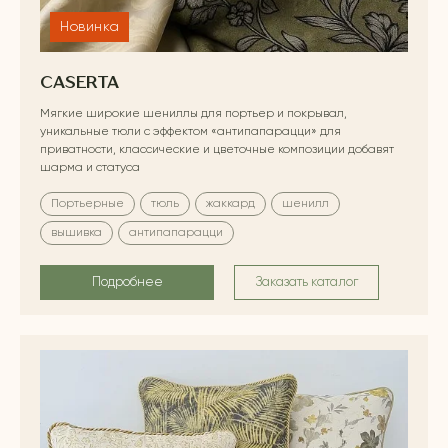
Новинка
CASERTA
Мягкие широкие шениллы для портьер и покрывал,
уникальные тюли с эффектом «антипапарацци» для
приватности, классические и цветочные композиции добавят
шарма и статуса
Портьерные
тюль
жаккард
шенилл
вышивка
антипапарацци
Подробнее
Заказать каталог