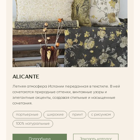
ALICANTE
Летняя атмосфера Испании переданная в текстиле. В ней
сочетаются природные оттенки, винтажные узоры и
элегантные акценты, создавая стильные и насыщенные
сочетания.
портьерные
широкие
принт
с рисунком
100% натуральные
Подробнее
Заказать каталог