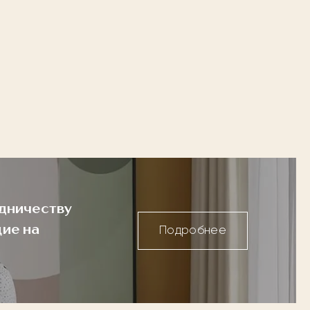
дничеству
ие на
Подробнее