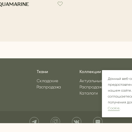
QUAMARINE
Ткани
Коллекции
Вдо
Данный веб-с
Складские
Актуальные
предоставлен
Распродажа
Распродажа
нашем сайте.
Каталоги
соглашаетесь
получения до
Cookie
.
Instagram* - соцсеть принадлежит компании Meta, признанной экстремист