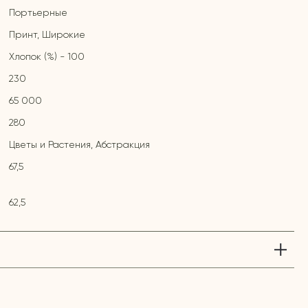
Портьерные
Принт, Широкие
Хлопок (%) - 100
230
65 000
280
Цветы и Растения, Абстракция
67,5
62,5