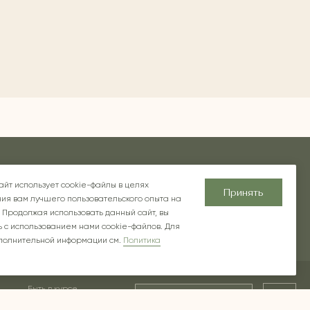
хновение
Блог
О компании
Контакты
айт использует cookie-файлы в целях
Принять
ия вам лучшего пользовательского опыта на
 Продолжая использовать данный сайт, вы
 с использованием нами cookie-файлов. Для
полнительной информации см.
Политика
Быть в курсе
Ок
предложений и новинок
ской в РФ