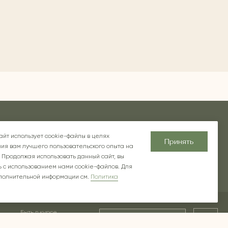
хновение
Блог
О компании
Контакты
айт использует cookie-файлы в целях
Принять
ия вам лучшего пользовательского опыта на
 Продолжая использовать данный сайт, вы
 с использованием нами cookie-файлов. Для
полнительной информации см.
Политика
Быть в курсе
Ок
предложений и новинок
ской в РФ