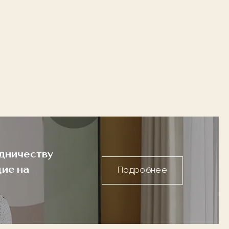
дничеству
ие на
Подробнее