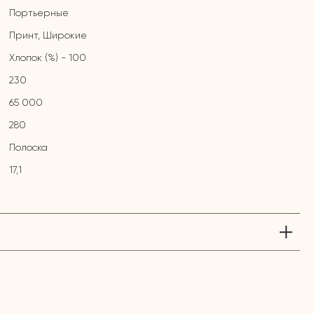
Портьерные
Принт, Широкие
Хлопок (%) - 100
230
65 000
280
Полоска
17,1