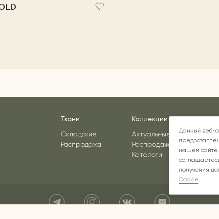
GOLD
Ткани
Коллекции
Вдо
Данный веб-с
Складские
Актуальные
предоставлен
Распродажа
Распродажа
нашем сайте.
Каталоги
соглашаетесь
получения до
Cookie
.
Instagram* - соцсеть принадлежит компании Meta, признанной экстремист