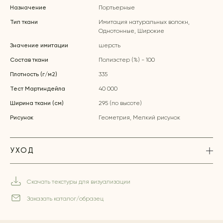
Назначение
Портьерные
Тип ткани
Имитация натуральных волокн,
Однотонные, Широкие
Значение имитации
шерсть
Состав ткани
Полиэстер (%) - 100
Плотность (г/м2)
335
Тест Мартиндейла
40 000
Ширина ткани (см)
295 (по высоте)
Рисунок
Геометрия, Мелкий рисунок
УХОД
Скачать текстуры для визуализации
Заказать каталог/образец