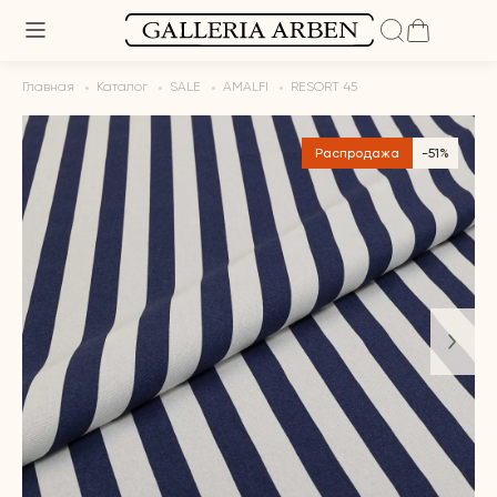
Главная
Каталог
SALE
AMALFI
RESORT 45
Распродажа
-51%