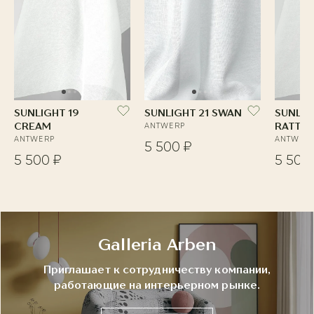
SUNLIGHT 19
SUNLIGHT 21 SWAN
SUNLIG
CREAM
ANTWERP
RATTA
ANTWERP
ANTWER
5 500 ₽
5 500 ₽
5 500
Galleria Arben
Приглашает к сотрудничеству компании,
работающие на интерьерном рынке.