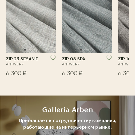
ZIP 23 SESAME
ZIP 08 SPA
ZIP 16
ANTWERP
ANTWERP
ANTWER
6 300 ₽
6 300 ₽
6 300
Galleria Arben
Приглашает к сотрудничеству компании,
работающие на интерьерном рынке.