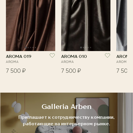
AROMA 019
AROMA 010
AROMA
AROMA
AROMA
AROMA
7 500 ₽
7 500 ₽
7 500
Galleria Arben
Приглашает к сотрудничеству компании,
работающие на интерьерном рынке.