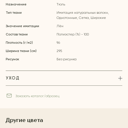
Назначение
Тюль
Тип ткани
Имитация натуральных волокн,
Однотонные, Сетка, Широкие
Значение имитации
Лён
Состав ткани
Полиэстер (%) - 100
Плотность (г/м2)
96
Ширина ткани (см)
295
Рисунок
Без рисунка
УХОД
Заказать каталог/образец
Другие цвета