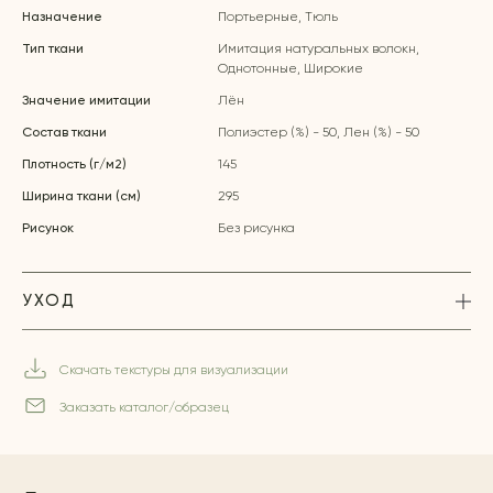
Назначение
Портьерные, Тюль
Тип ткани
Имитация натуральных волокн,
Однотонные, Широкие
Значение имитации
Лён
Состав ткани
Полиэстер (%) - 50, Лен (%) - 50
Плотность (г/м2)
145
Ширина ткани (см)
295
Рисунок
Без рисунка
УХОД
Скачать текстуры для визуализации
Заказать каталог/образец