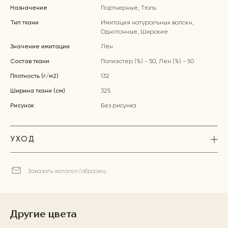
Назначение
Портьерные, Тюль
Тип ткани
Имитация натуральных волокн,
Однотонные, Широкие
Значение имитации
Лён
Состав ткани
Полиэстер (%) - 50, Лен (%) - 50
Плотность (г/м2)
132
Ширина ткани (см)
325
Рисунок
Без рисунка
УХОД
Заказать каталог/образец
Другие цвета