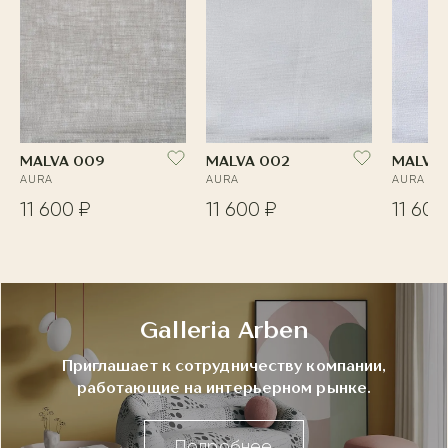
MALVA 009
MALVA 002
MALVA 
AURA
AURA
AURA
11 600 ₽
11 600 ₽
11 600
Galleria Arben
Приглашает к сотрудничеству компании,
работающие на интерьерном рынке.
Подробнее