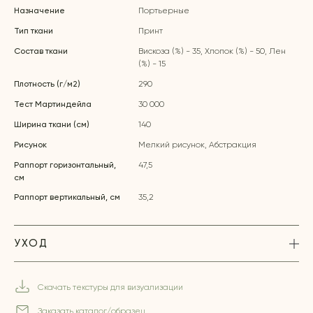
Назначение
Портьерные
Тип ткани
Принт
Состав ткани
Вискоза (%) - 35, Хлопок (%) - 50, Лен
(%) - 15
Плотность (г/м2)
290
Тест Мартиндейла
30 000
Ширина ткани (см)
140
Рисунок
Мелкий рисунок, Абстракция
Раппорт горизонтальный,
47,5
см
Раппорт вертикальный, см
35,2
УХОД
Скачать текстуры для визуализации
Заказать каталог/образец