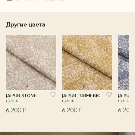
Другие цвета
JAIPUR STONE
JAIPUR TURMERIC
JAIPUR
BABUR
BABUR
BABUR
6 200 ₽
6 200 ₽
6 200