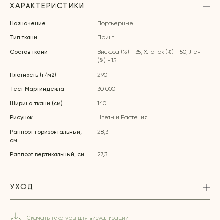
ХАРАКТЕРИСТИКИ
Назначение
Портьерные
Тип ткани
Принт
Состав ткани
Вискоза (%) - 35, Хлопок (%) - 50, Лен
(%) - 15
Плотность (г/м2)
290
Тест Мартиндейла
30 000
Ширина ткани (см)
140
Рисунок
Цветы и Растения
Раппорт горизонтальный,
28,3
см
Раппорт вертикальный, см
27,3
УХОД
Скачать текстуры для визуализации