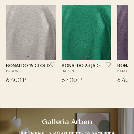
RONALDO 15 CLOUD
RONALDO 23 JADE
RONALD
BARON
BARON
BARON
6 400 ₽
6 400 ₽
6 400
Galleria Arben
Приглашает к сотрудничеству компании,