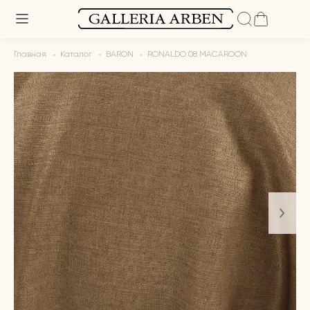
Главная
Каталог
BARON
RONALDO 08 MACAROON