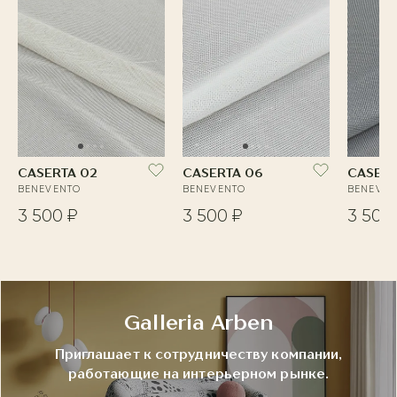
CASERTA 02
CASERTA 06
CASERT
BENEVENTO
BENEVENTO
BENEVEN
3 500 ₽
3 500 ₽
3 500
Galleria Arben
Приглашает к сотрудничеству компании,
работающие на интерьерном рынке.