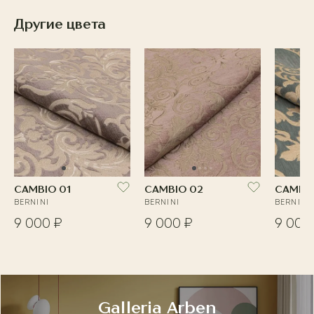
Другие цвета
CAMBIO 01
CAMBIO 02
CAMBI
BERNINI
BERNINI
BERNINI
9 000 ₽
9 000 ₽
9 000
Galleria Arben