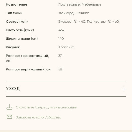
Назначение
Портьерные, Мебельные
Тип ткани
Жаккард, Шенилл
Состав ткани
Вискоза (%) - 40, Полиэстер (%) - 60
Плотность (г/м2)
464
Ширина ткани (см)
140
Рисунок
Классика
Раппорт горизонтальный,
37
см
Раппорт вертикальный, см
58
УХОД
Скачать текстуры для визуализации
Заказать каталог/образец