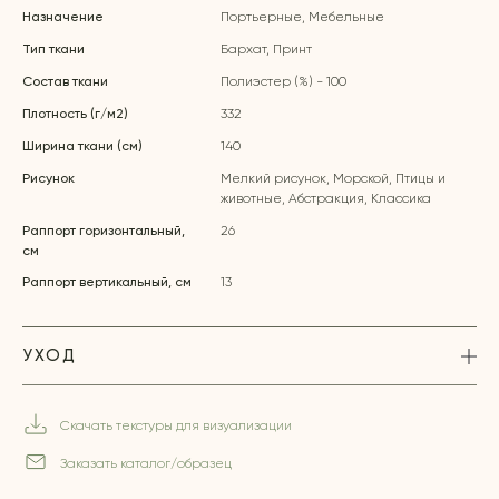
Назначение
Портьерные, Мебельные
Тип ткани
Бархат, Принт
Состав ткани
Полиэстер (%) - 100
Плотность (г/м2)
332
Ширина ткани (см)
140
Рисунок
Мелкий рисунок, Морской, Птицы и
животные, Абстракция, Классика
Раппорт горизонтальный,
26
см
Раппорт вертикальный, см
13
УХОД
Скачать текстуры для визуализации
Заказать каталог/образец