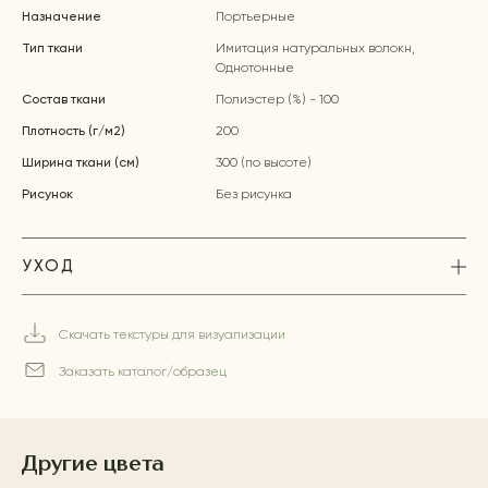
Назначение
Портьерные
Тип ткани
Имитация натуральных волокн,
Однотонные
Состав ткани
Полиэстер (%) - 100
Плотность (г/м2)
200
Ширина ткани (см)
300 (по высоте)
Рисунок
Без рисунка
УХОД
Скачать текстуры для визуализации
Заказать каталог/образец
Другие цвета