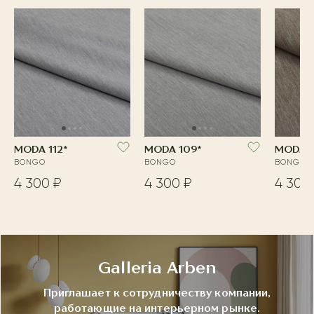
MODA 112*
MODA 109*
MODA 
BONGO
BONGO
BONGO
4 300 ₽
4 300 ₽
4 300
Galleria Arben
Приглашает к сотрудничеству компании,
работающие на интерьерном рынке.