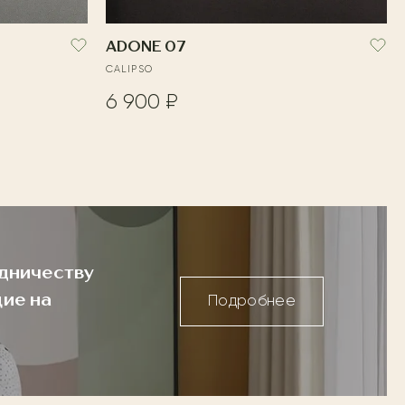
ADONE 07
CALIPSO
6 900 ₽
дничеству
ие на
Подробнее