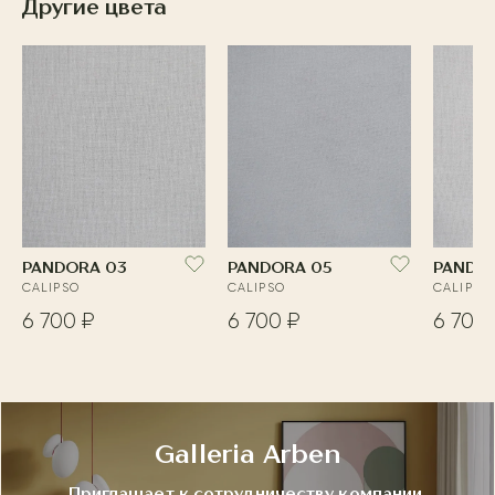
Другие цвета
PANDORA 03
PANDORA 05
PANDO
CALIPSO
CALIPSO
CALIPSO
6 700 ₽
6 700 ₽
6 700 
Galleria Arben
Приглашает к сотрудничеству компании,