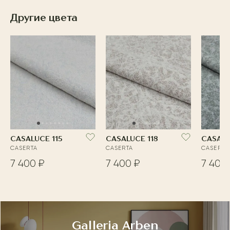
Другие цвета
CASALUCE 115
CASALUCE 118
CASALU
CASERTA
CASERTA
CASERTA
7 400 ₽
7 400 ₽
7 400
Galleria Arben