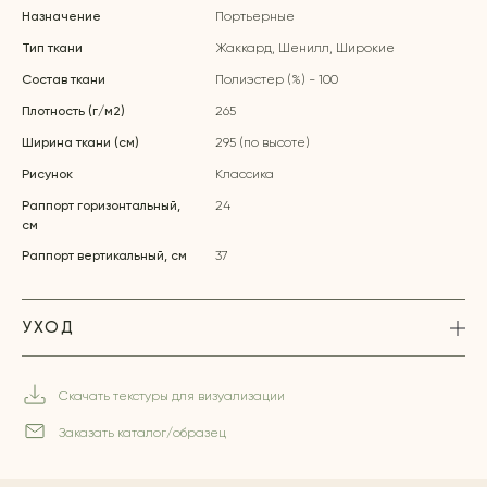
Назначение
Портьерные
Тип ткани
Жаккард, Шенилл, Широкие
Состав ткани
Полиэстер (%) - 100
Плотность (г/м2)
265
Ширина ткани (см)
295 (по высоте)
Рисунок
Классика
Раппорт горизонтальный,
24
см
Раппорт вертикальный, см
37
УХОД
Скачать текстуры для визуализации
Заказать каталог/образец