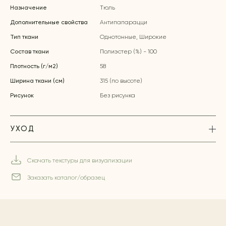
Назначение
Тюль
Дополнительные свойства
Антипапарацци
Тип ткани
Однотонные, Широкие
Состав ткани
Полиэстер (%) - 100
Плотность (г/м2)
58
Ширина ткани (см)
315 (по высоте)
Рисунок
Без рисунка
УХОД
Скачать текстуры для визуализации
Заказать каталог/образец