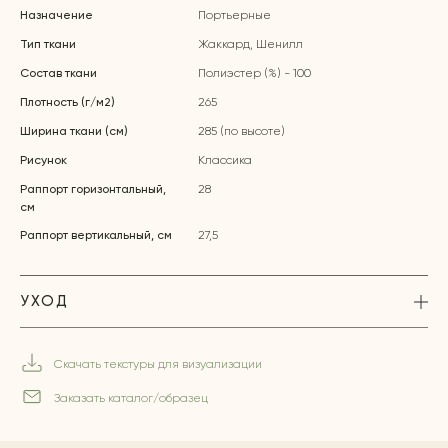
Назначение
Портьерные
Тип ткани
Жаккард, Шенилл
Состав ткани
Полиэстер (%) - 100
Плотность (г/м2)
265
Ширина ткани (см)
285 (по высоте)
Рисунок
Классика
Раппорт горизонтальный,
28
см
Раппорт вертикальный, см
27,5
УХОД
Скачать текстуры для визуализации
Заказать каталог/образец