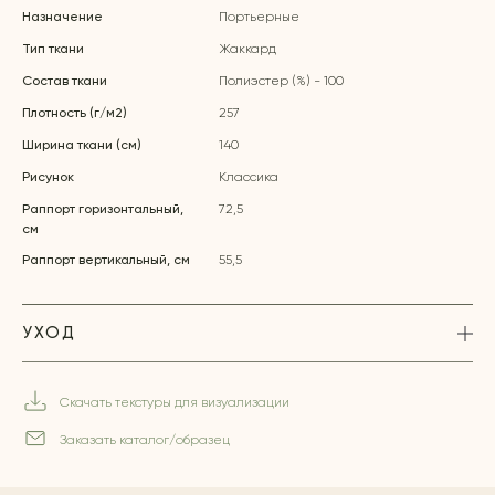
Назначение
Портьерные
Тип ткани
Жаккард
Состав ткани
Полиэстер (%) - 100
Плотность (г/м2)
257
Ширина ткани (см)
140
Рисунок
Классика
Раппорт горизонтальный,
72,5
см
Раппорт вертикальный, см
55,5
УХОД
Скачать текстуры для визуализации
Заказать каталог/образец