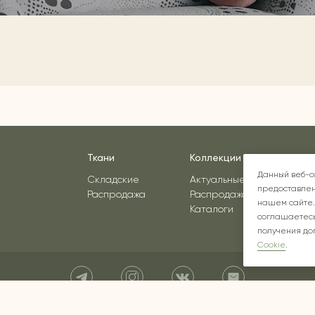
Ткани
Коллекции
Вдо
Данный веб-с
Складские
Актуальные
предоставлен
Распродажа
Распродажа
нашем сайте.
Каталоги
соглашаетесь
получения до
Cookie
.
Instagram* - соцсеть принадлежит компании Meta, признанной экстремист