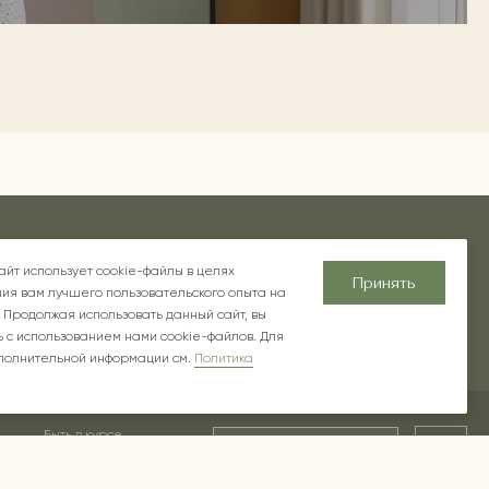
хновение
Блог
О компании
Контакты
айт использует cookie-файлы в целях
Принять
ия вам лучшего пользовательского опыта на
 Продолжая использовать данный сайт, вы
 с использованием нами cookie-файлов. Для
полнительной информации см.
Политика
Быть в курсе
Ок
предложений и новинок
ской в РФ