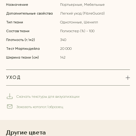
Назначение
Портьерные, Мебельные
Дополнительные свойства
Легкий уход (FibreGuard)
Тип ткани
Однотонные, Шенилл
Состав ткани
Полиэстер (%) - 100
Плотность (г/м2)
340
Тест Мартиндейла
20 000
Ширина ткани (см)
142
УХОД
Скачать текстуры для визуализации
Заказать каталог/образец
Другие цвета