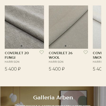
COVERLET 20
COVERLET 26
COVERL
FUNGI
WOOL
SNOW
HARRISON
HARRISON
HARRISO
5 400 ₽
5 400 ₽
5 400
Galleria Arben