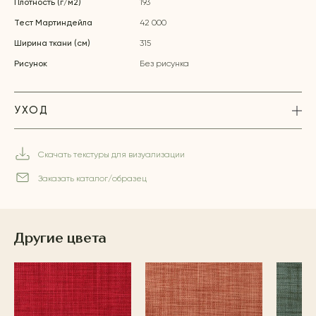
Плотность (г/м2)
193
Тест Мартиндейла
42 000
Ширина ткани (см)
315
Рисунок
Без рисунка
УХОД
Скачать текстуры для визуализации
Заказать каталог/образец
Другие цвета