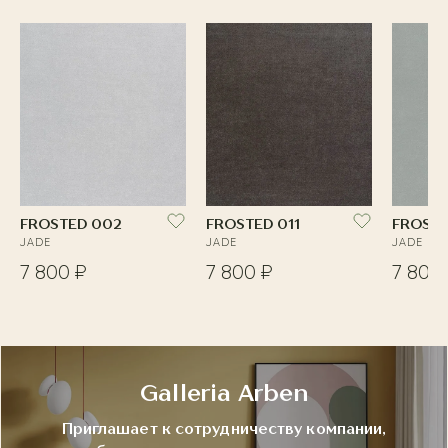
FROSTED 002
FROSTED 011
FROSTE
JADE
JADE
JADE
7 800 ₽
7 800 ₽
7 800
Galleria Arben
Приглашает к сотрудничеству компании,