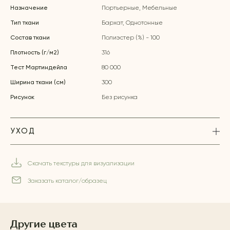
Назначение
Портьерные, Мебельные
Тип ткани
Бархат, Однотонные
Состав ткани
Полиэстер (%) - 100
Плотность (г/м2)
316
Тест Мартиндейла
80 000
Ширина ткани (см)
300
Рисунок
Без рисунка
УХОД
Скачать текстуры для визуализации
Заказать каталог/образец
Другие цвета