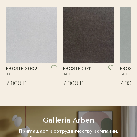
FROSTED 002
FROSTED 011
FROSTE
JADE
JADE
JADE
7 800 ₽
7 800 ₽
7 800
Galleria Arben
Приглашает к сотрудничеству компании,