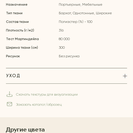
Назначение
Портьерные, Мебельные
Тип ткани
Бархат, Однотонные, Широкие
Состав ткани
Полиэстер (%) - 100
Плотность (г/м2)
316
Тест Мартиндейла
80 000
Ширина ткани (см)
300
Рисунок
Без рисунка
УХОД
Скачать текстуры для визуализации
Заказать каталог/образец
Другие цвета