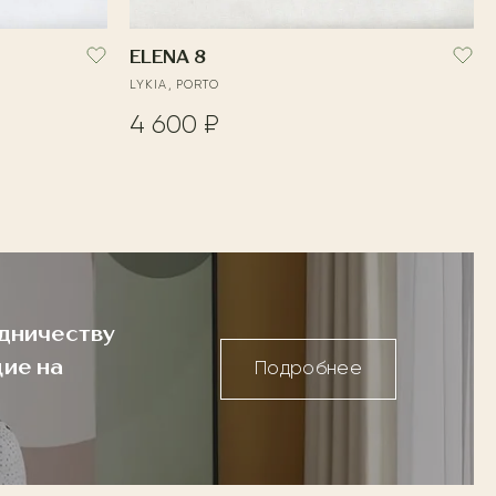
ELENA 8
LYKIA, PORTO
4 600 ₽
дничеству
ие на
Подробнее