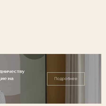
дничеству
ие на
Подробнее