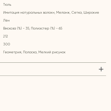
Тюль
Имитация натуральных волокн, Меланж, Сетка, Широкие
Лён
Вискоза (%) - 35, Полиэстер (%) - 65
212
300
Геометрия, Полоска, Мелкий рисунок