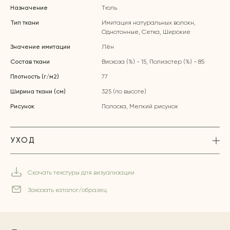
Назначение
Тюль
Тип ткани
Имитация натуральных волокн,
Однотонные, Сетка, Широкие
Значение имитации
Лён
Состав ткани
Вискоза (%) - 15, Полиэстер (%) - 85
Плотность (г/м2)
77
Ширина ткани (см)
325 (по высоте)
Рисунок
Полоска, Мелкий рисунок
УХОД
Скачать текстуры для визуализации
Заказать каталог/образец