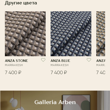
Другие цвета
ANZA STONE
ANZA BLUE
ANZA P
MARRAKESH
MARRAKESH
MARRAK
7 400 ₽
7 400 ₽
7 400
Galleria Arben