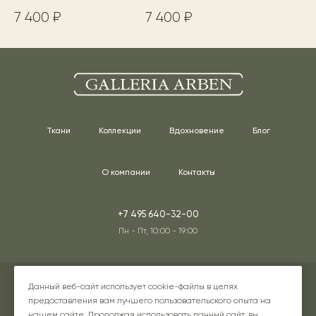
7 400 ₽
7 400 ₽
Ткани
Коллекции
Вдохновение
Блог
О компании
Контакты
+7 495 640-32-00
Пн - Пт, 10:00 - 19:00
Адреса наших шоурумов
Данный веб-сайт использует cookie-файлы в целях
предоставления вам лучшего пользовательского опыта на
нашем сайте. Продолжая использовать данный сайт, вы