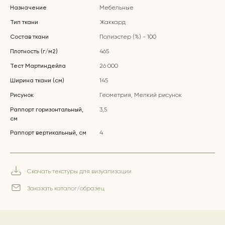
Назначение
Мебельные
Тип ткани
Жаккард
Состав ткани
Полиэстер (%) - 100
Плотность (г/м2)
465
Тест Мартиндейла
26 000
Ширина ткани (см)
145
Рисунок
Геометрия, Мелкий рисунок
Раппорт горизонтальный,
3,5
см
Раппорт вертикальный, см
4
Скачать текстуры для визуализации
Заказать каталог/образец