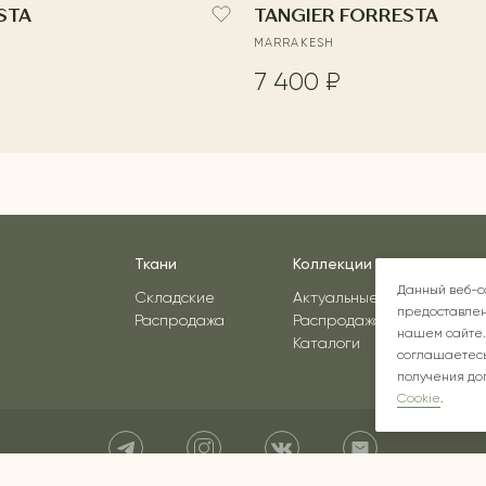
STA
TANGIER FORRESTA
MARRAKESH
7 400 ₽
Ткани
Коллекции
Вдо
Данный веб-с
Складские
Актуальные
предоставлен
Распродажа
Распродажа
нашем сайте.
Каталоги
соглашаетесь
получения до
Cookie
.
Instagram* - соцсеть принадлежит компании Meta, признанной экстремист