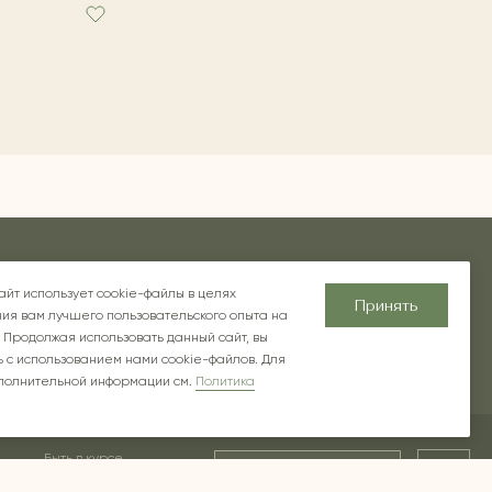
хновение
Блог
О компании
Контакты
айт использует cookie-файлы в целях
Принять
ия вам лучшего пользовательского опыта на
 Продолжая использовать данный сайт, вы
 с использованием нами cookie-файлов. Для
полнительной информации см.
Политика
Быть в курсе
Ок
предложений и новинок
ской в РФ