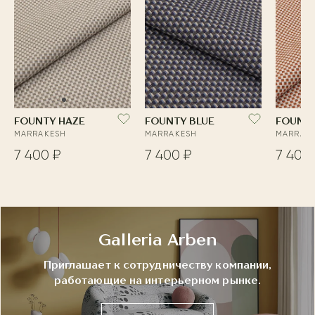
FOUNTY HAZE
FOUNTY BLUE
FOUNTY
MARRAKESH
MARRAKESH
MARRAK
7 400 ₽
7 400 ₽
7 400
Galleria Arben
Приглашает к сотрудничеству компании,
работающие на интерьерном рынке.