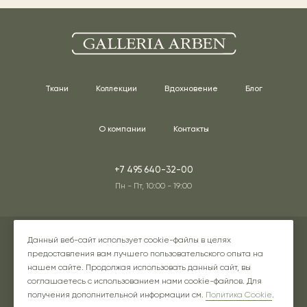
Ткани
Коллекции
Вдохновение
Блог
О компании
Контакты
+7 495 640-32-00
Пн - Пт, 10:00 - 19:00
Адреса наших шоурумов
Данный веб-сайт использует cookie-файлы в целях
предоставления вам лучшего пользовательского опыта на
нашем сайте. Продолжая использовать данный сайт, вы
соглашаетесь с использованием нами cookie-файлов. Для
Instagram* - соцсеть принадлежит компании Meta, признанной
получения дополнительной информации см.
Политика Cookie
.
экстремистской в РФ