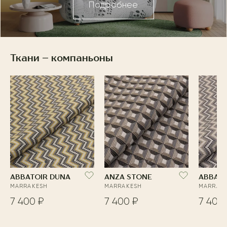
Подробнее
Ткани – компаньоны
ABBATOIR DUNA
ANZA STONE
ABBATO
MARRAKESH
MARRAKESH
MARRAK
7 400 ₽
7 400 ₽
7 400