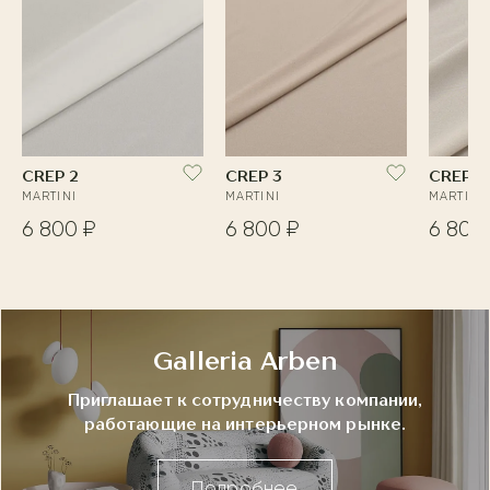
CREP 2
CREP 3
CREP 4
MARTINI
MARTINI
MARTINI
6 800 ₽
6 800 ₽
6 800
Galleria Arben
Приглашает к сотрудничеству компании,
работающие на интерьерном рынке.
Подробнее