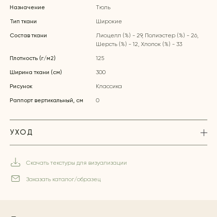
Назначение
Тюль
Тип ткани
Широкие
Состав ткани
Лиоцелл (%) - 29, Полиэстер (%) - 26,
Шерсть (%) - 12, Хлопок (%) - 33
Плотность (г/м2)
125
Ширина ткани (см)
300
Рисунок
Классика
Раппорт вертикальный, см
0
УХОД
Скачать текстуры для визуализации
Заказать каталог/образец