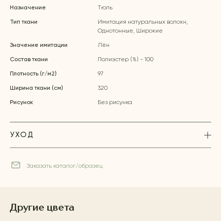
Назначение
Тюль
Тип ткани
Имитация натуральных волокн,
Однотонные, Широкие
Значение имитации
Лён
Состав ткани
Полиэстер (%) - 100
Плотность (г/м2)
97
Ширина ткани (см)
320
Рисунок
Без рисунка
УХОД
Заказать каталог/образец
Другие цвета