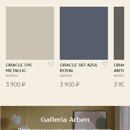
ORACLE 595
ORACLE 587 AZUL
ORACL
METALLIC
ROYAL
ANTHRA
MATRIX
MATRIX
MATRIX
3 900 ₽
3 900 ₽
3 900
Galleria Arben