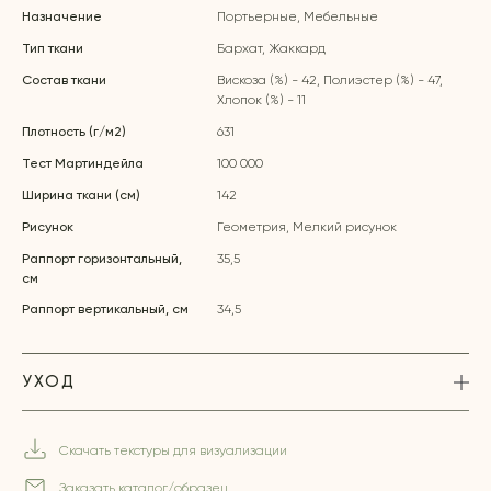
Назначение
Портьерные, Мебельные
Тип ткани
Бархат, Жаккард
Состав ткани
Вискоза (%) - 42, Полиэстер (%) - 47,
Хлопок (%) - 11
Плотность (г/м2)
631
Тест Мартиндейла
100 000
Ширина ткани (см)
142
Рисунок
Геометрия, Мелкий рисунок
Раппорт горизонтальный,
35,5
см
Раппорт вертикальный, см
34,5
УХОД
Скачать текстуры для визуализации
Заказать каталог/образец