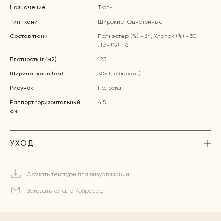
Назначение
Тюль
Тип ткани
Широкие, Однотонные
Состав ткани
Полиэстер (%) - 64, Хлопок (%) - 30,
Лен (%) - 6
Плотность (г/м2)
123
Ширина ткани (см)
305 (по высоте)
Рисунок
Полоска
Раппорт горизонтальный,
4,5
см
УХОД
Скачать текстуры для визуализации
Заказать каталог/образец