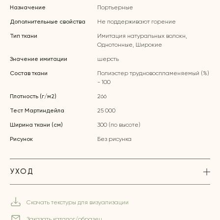
Назначение
Портьерные
Дополнительные свойства
Не поддерживают горение
Тип ткани
Имитация натуральных волокн,
Однотонные, Широкие
Значение имитации
шерсть
Состав ткани
Полиэстер трудновоспламеняемый (%)
- 100
Плотность (г/м2)
266
Тест Мартиндейла
25 000
Ширина ткани (см)
300 (по высоте)
Рисунок
Без рисунка
УХОД
Скачать текстуры для визуализации
Заказать каталог/образец