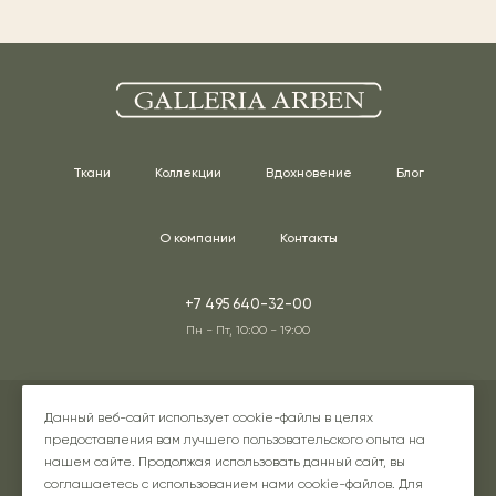
Ткани
Коллекции
Вдохновение
Блог
О компании
Контакты
+7 495 640-32-00
Пн - Пт, 10:00 - 19:00
Адреса наших шоурумов
Данный веб-сайт использует cookie-файлы в целях
предоставления вам лучшего пользовательского опыта на
нашем сайте. Продолжая использовать данный сайт, вы
соглашаетесь с использованием нами cookie-файлов. Для