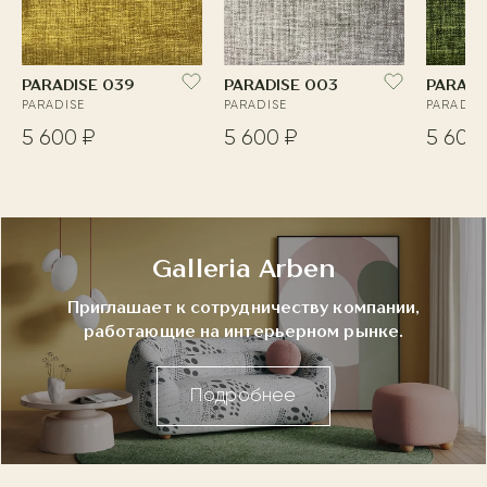
PARADISE 039
PARADISE 003
PARADI
PARADISE
PARADISE
PARADIS
5 600 ₽
5 600 ₽
5 600
Galleria Arben
Приглашает к сотрудничеству компании,
работающие на интерьерном рынке.
Подробнее