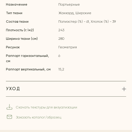
Назначение
Портьерные
Тип ткани
Жаккард, Широкие
Состав ткани
Полиэстер (%) - 61, Хлопок (%) - 39
Плотность (г/м2)
243
Ширина ткани (см)
280
Рисунок
Геометрия
Раппорт горизонтальный,
6
см
Раппорт вертикальный, см
15,2
УХОД
Скачать текстуры для визуализации
Заказать каталог/образец