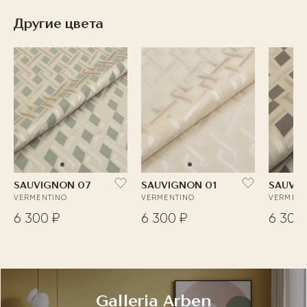
Другие цвета
SAUVIGNON 07
SAUVIGNON 01
SAUVI
VERMENTINO
VERMENTINO
VERMENT
6 300 ₽
6 300 ₽
6 300
Galleria Arben